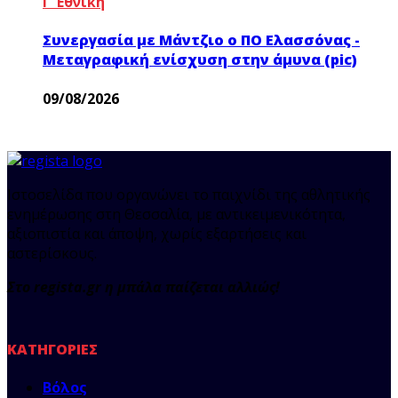
Γ’ Εθνική
Συνεργασία με Μάντζιο ο ΠΟ Ελασσόνας -
Μεταγραφική ενίσχυση στην άμυνα (pic)
09/08/2026
Ιστοσελίδα που οργανώνει το παιχνίδι της αθλητικής
ενημέρωσης στη Θεσσαλία, με αντικειμενικότητα,
αξιοπιστία και άποψη, χωρίς εξαρτήσεις και
αστερίσκους.
Στο regista.gr η μπάλα παίζεται αλλιώς!
ΚΑΤΗΓΟΡΊΕΣ
Βόλος