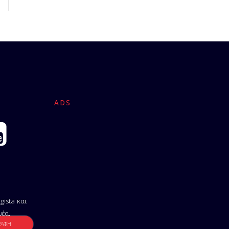
ADS
gista και
νέα.