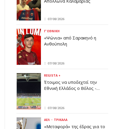
Απόλλωνα Καλαμαριάς
07/08/2026
Γ’ ΕΘΝΙΚΉ
«Ψώνια» από Σαρακηνό η
Ανθούπολη
07/08/2026
REGISTA +
Έτοιμος να υποδεχτεί την
Εθνική Ελλάδος ο Βόλος -
Σύσκεψη με την UEFA
07/08/2026
ΑΕΛ
ΤΡΊΚΑΛΑ
«Μεταφορά» της έδρας για το