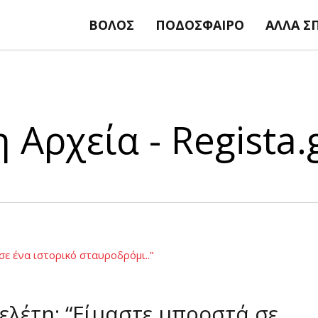
ΒΌΛΟΣ
ΠΟΔΌΣΦΑΙΡΟ
ΆΛΛΑ Σ
 Αρχεία - Regista.
ελέτη: “Είμαστε μπροστά σε