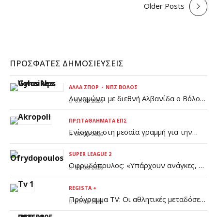
Older Posts
ΠΡΌΣΦΑΤΕΣ ΔΗΜΟΣΙΕΎΣΕΙΣ
ΆΛΛΑ ΣΠΟΡ
ΝΠΣ ΒΌΛΟΣ
Δυναμώνει με διεθνή Αλβανίδα ο Βόλος
07/08/2026
(pic)
ΠΡΩΤΑΘΛΉΜΑΤΑ ΕΠΣ
Ενίσχυση στη μεσαία γραμμή για την
07/08/2026
Ακρόπολη
SUPER LEAGUE 2
Οφρυδόπουλος: «Υπάρχουν ανάγκες, η
07/08/2026
διοίκηση είναι ενημερωμένη»
REGISTA +
Πρόγραμμα TV: Οι αθλητικές μεταδόσεις
07/08/2026
της Παρασκευής 7/8