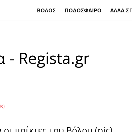
ΒΌΛΟΣ
ΠΟΔΌΣΦΑΙΡΟ
ΆΛΛΑ Σ
 - Regista.gr
οι παίκτες του Βόλου (pic)