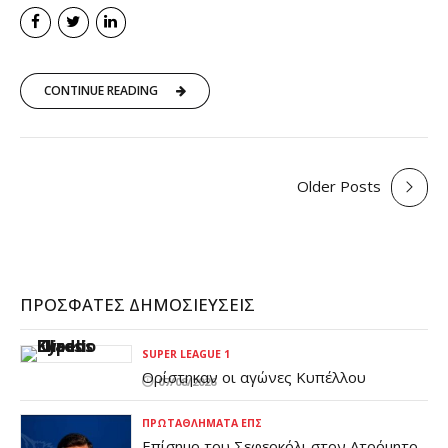
CONTINUE READING
Older Posts
ΠΡΌΣΦΑΤΕΣ ΔΗΜΟΣΙΕΎΣΕΙΣ
SUPER LEAGUE 1
Ορίστηκαν οι αγώνες Κυπέλλου
07/08/2026
ΠΡΩΤΑΘΛΉΜΑΤΑ ΕΠΣ
Επίσημο του Σεφερκόλι στον Ατρόμητο