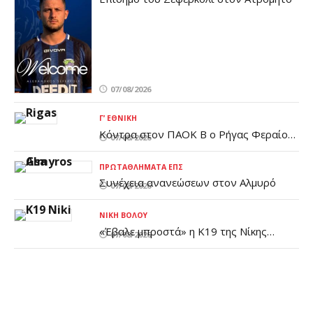
07/08/2026
Γ’ ΕΘΝΙΚΉ
Κόντρα στον ΠΑΟΚ Β ο Ρήγας Φεραίος
07/08/2026
- «Ιστορική αναμέτρηση για την ομάδα
μας»
ΠΡΩΤΑΘΛΉΜΑΤΑ ΕΠΣ
Συνέχεια ανανεώσεων στον Αλμυρό
07/08/2026
ΝΊΚΗ ΒΌΛΟΥ
«Έβαλε μπροστά» η Κ19 της Νίκης
07/08/2026
Βόλου (pic)