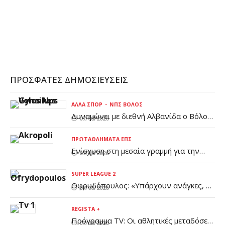
CONTINUE READING
ΠΡΌΣΦΑΤΕΣ ΔΗΜΟΣΙΕΎΣΕΙΣ
ΆΛΛΑ ΣΠΟΡ
ΝΠΣ ΒΌΛΟΣ
Δυναμώνει με διεθνή Αλβανίδα ο Βόλος
07/08/2026
(pic)
ΠΡΩΤΑΘΛΉΜΑΤΑ ΕΠΣ
Ενίσχυση στη μεσαία γραμμή για την
07/08/2026
Ακρόπολη
SUPER LEAGUE 2
Οφρυδόπουλος: «Υπάρχουν ανάγκες, η
07/08/2026
διοίκηση είναι ενημερωμένη»
REGISTA +
Πρόγραμμα TV: Οι αθλητικές μεταδόσεις
07/08/2026