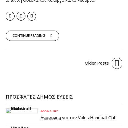
ισπανική Ουέσκα, τον Χολαργό και το Ρέθυμνο.
CONTINUE READING
Older Posts
ΠΡΌΣΦΑΤΕΣ ΔΗΜΟΣΙΕΎΣΕΙΣ
ΆΛΛΑ ΣΠΟΡ
Ανανέωση για τον Volos Handball Club
08/08/2026