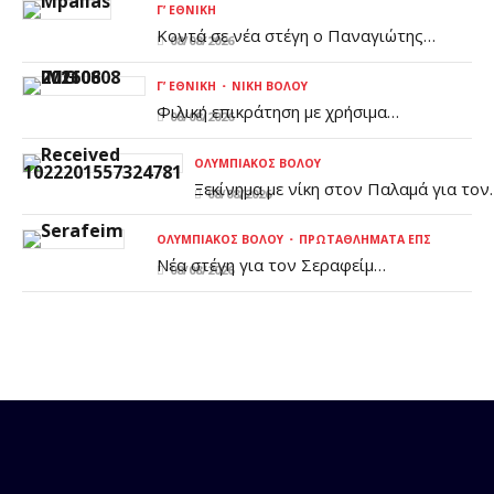
Γ’ ΕΘΝΙΚΉ
Κοντά σε νέα στέγη ο Παναγιώτης
08/08/2026
Μπαλλάς
Γ’ ΕΘΝΙΚΉ
ΝΊΚΗ ΒΌΛΟΥ
Φιλική επικράτηση με χρήσιμα
08/08/2026
συμπεράσματα για τη Νίκη Βόλου -
«Πάλεψε» ο Σαρακηνός (vid)
ΟΛΥΜΠΙΑΚΌΣ ΒΌΛΟΥ
Ξεκίνημα με νίκη στον Παλαμά για τον
08/08/2026
Ολυμπιακό Βόλου
ΟΛΥΜΠΙΑΚΌΣ ΒΌΛΟΥ
ΠΡΩΤΑΘΛΉΜΑΤΑ ΕΠΣ
Νέα στέγη για τον Σεραφείμ
08/08/2026
Παπαϊωάννου