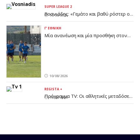
SUPER LEAGUE 2
Βοσνιάδης: «Γεμάτο και βαθύ ρόστερ ο
10/08/2026
Πανσερραϊκός - Έχουμε πολύ δρόμο
μπροστά μας»
Γ’ ΕΘΝΙΚΉ
Μία ανανέωση και μία προσθήκη στον
ΠΟ Ελασσόνας
10/08/2026
REGISTA +
Πρόγραμμα TV: Οι αθλητικές μεταδόσεις
10/08/2026
της Δευτέρας 10/8