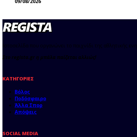
09/08/2026
Ιστοσελίδα που οργανώνει το παιχνίδι της αθλητικής ενη
Στο regista.gr η μπάλα παίζεται αλλιώς!
ΚΑΤΗΓΟΡΊΕΣ
Βόλος
Ποδόσφαιρο
Άλλα Σπορ
Απόψεις
SOCIAL MEDIA