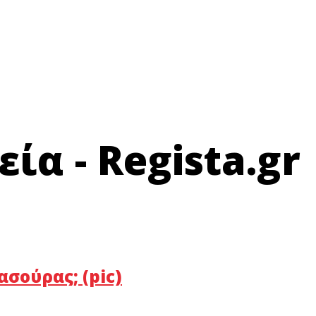
α - Regista.gr
σούρας; (pic)