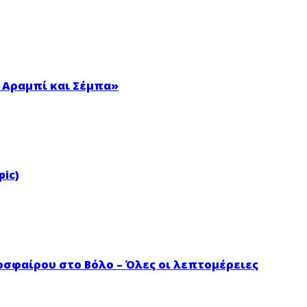
 Αραμπί και Σέμπα»
pic)
σφαίρου στο Βόλο – Όλες οι λεπτομέρειες