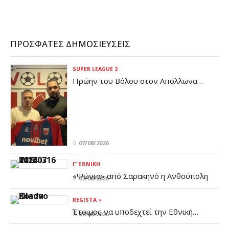
ΠΡΌΣΦΑΤΕΣ ΔΗΜΟΣΙΕΎΣΕΙΣ
SUPER LEAGUE 2
Πρώην του Βόλου στον Απόλλωνα
Καλαμαριάς
07/08/2026
Γ’ ΕΘΝΙΚΉ
«Ψώνια» από Σαρακηνό η Ανθούπολη
07/08/2026
REGISTA +
Έτοιμος να υποδεχτεί την Εθνική
07/08/2026
Ελλάδος ο Βόλος - Σύσκεψη με την UEFA