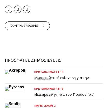
CONTINUE READING
ΠΡΌΣΦΑΤΕΣ ΔΗΜΟΣΙΕΎΣΕΙΣ
ΠΡΩΤΑΘΛΉΜΑΤΑ ΕΠΣ
Μεσοεπιθετική ενίσχυση για την
08/08/2026
Ακρόπολη
ΠΡΩΤΑΘΛΉΜΑΤΑ ΕΠΣ
Νέα προσθήκη για τον Πύρασο (pic)
08/08/2026
SUPER LEAGUE 2