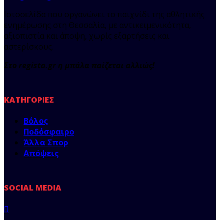
Ιστοσελίδα που οργανώνει το παιχνίδι της αθλητικής
ενημέρωσης στη Θεσσαλία, με αντικειμενικότητα,
αξιοπιστία και άποψη, χωρίς εξαρτήσεις και
αστερίσκους.
Στο regista.gr η μπάλα παίζεται αλλιώς!
ΚΑΤΗΓΟΡΊΕΣ
Βόλος
Ποδόσφαιρο
Άλλα Σπορ
Απόψεις
SOCIAL MEDIA