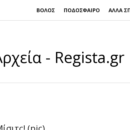
ΒΌΛΟΣ
ΠΟΔΌΣΦΑΙΡΟ
ΆΛΛΑ Σ
ρχεία - Regista.gr
σιτς! (pic)