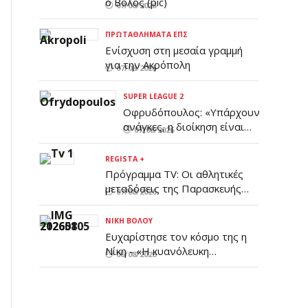
ο Βόλος (pic)
07/08/2026
ΠΡΩΤΑΘΛΉΜΑΤΑ ΕΠΣ
Ενίσχυση στη μεσαία γραμμή
για την Ακρόπολη
07/08/2026
SUPER LEAGUE 2
Οφρυδόπουλος: «Υπάρχουν
ανάγκες, η διοίκηση είναι
07/08/2026
ενημερωμένη»
REGISTA +
Πρόγραμμα TV: Οι αθλητικές
μεταδόσεις της Παρασκευής
07/08/2026
7/8
ΝΊΚΗ ΒΌΛΟΥ
Ευχαρίστησε τον κόσμο της η
Νίκη - «Η κυανόλευκη
06/08/2026
οικογένειά μας παραμένει
συσπειρωμένη και δυνατή»