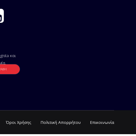
gista και
νέα.
Όροι Χρήσης
Πολιτική Απορρήτου
Επικοινωνία