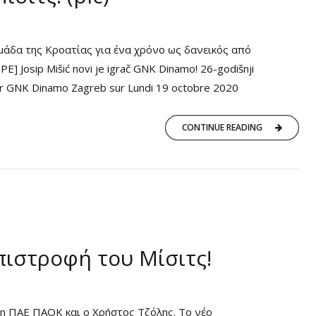
μάδα της Κροατίας για ένα χρόνο ως δανεικός από
Josip Mišić novi je igrač GNK Dinamo! 26-godišnji
e par GNK Dinamo Zagreb sur Lundi 19 octobre 2020
CONTINUE READING
πιστροφή του Μίσιτς!
η ΠΑΕ ΠΑΟΚ και ο Χρήστος Τζόλης. Το νέο