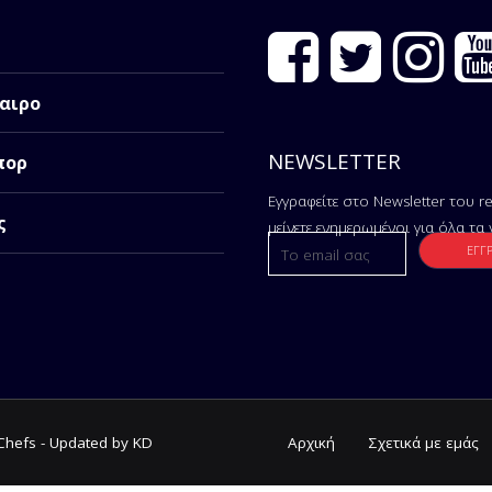
αιρο
NEWSLETTER
πορ
Εγγραφείτε στο Newsletter του re
ς
μείνετε ενημερωμένοι για όλα τα 
tChefs - Updated by KD
Αρχική
Σχετικά με εμάς