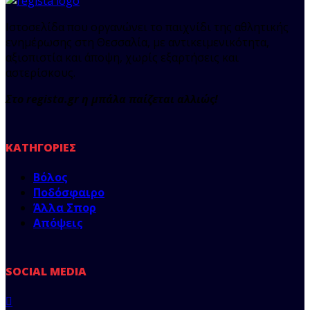
Ιστοσελίδα που οργανώνει το παιχνίδι της αθλητικής
ενημέρωσης στη Θεσσαλία, με αντικειμενικότητα,
αξιοπιστία και άποψη, χωρίς εξαρτήσεις και
αστερίσκους.
Στο regista.gr η μπάλα παίζεται αλλιώς!
ΚΑΤΗΓΟΡΊΕΣ
Βόλος
Ποδόσφαιρο
Άλλα Σπορ
Απόψεις
SOCIAL MEDIA