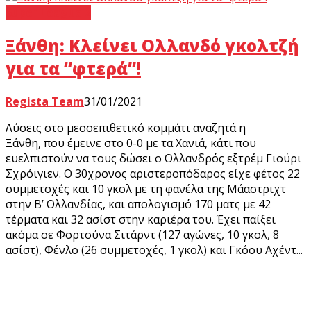
Super League 2
Ξάνθη: Κλείνει Ολλανδό γκολτζή
για τα “φτερά”!
Regista Team
31/01/2021
Λύσεις στο μεσοεπιθετικό κομμάτι αναζητά η
Ξάνθη, που έμεινε στο 0-0 με τα Χανιά, κάτι που
ευελπιστούν να τους δώσει ο Ολλανδρός εξτρέμ Γιούρι
Σχρόιγιεν. Ο 30χρονος αριστεροπόδαρος είχε φέτος 22
συμμετοχές και 10 γκολ με τη φανέλα της Μάαστριχτ
στην Β’ Ολλανδίας, και απολογισμό 170 ματς με 42
τέρματα και 32 ασίστ στην καριέρα του. Έχει παίξει
ακόμα σε Φορτούνα Σιτάρντ (127 αγώνες, 10 γκολ, 8
ασίστ), Φένλο (26 συμμετοχές, 1 γκολ) και Γκόου Αχέντ...