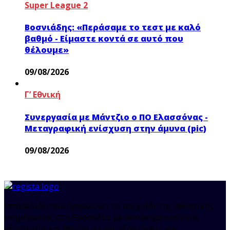
Super League 2
Βοσνιάδης: «Περάσαμε το τεστ με καλό
βαθμό - Είμαστε κοντά σε αυτό που
θέλουμε»
09/08/2026
Γ’ Εθνική
Συνεργασία με Μάντζιο ο ΠΟ Ελασσόνας -
Μεταγραφική ενίσχυση στην άμυνα (pic)
09/08/2026
Ιστοσελίδα που οργανώνει το παιχνίδι της αθλητικής
ενημέρωσης στη Θεσσαλία, με αντικειμενικότητα,
αξιοπιστία και άποψη, χωρίς εξαρτήσεις και