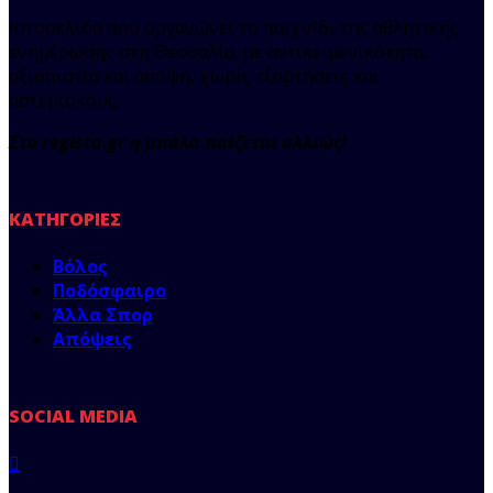
Ιστοσελίδα που οργανώνει το παιχνίδι της αθλητικής
ενημέρωσης στη Θεσσαλία, με αντικειμενικότητα,
αξιοπιστία και άποψη, χωρίς εξαρτήσεις και
αστερίσκους.
Στο regista.gr η μπάλα παίζεται αλλιώς!
ΚΑΤΗΓΟΡΊΕΣ
Βόλος
Ποδόσφαιρο
Άλλα Σπορ
Απόψεις
SOCIAL MEDIA