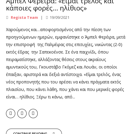
Άμπελ Φερέιρα: «Είμαι τρελός και
κάποιες φορές… ηλίθιος»
Regista Team
19/09/2021
Χαρούμενος και…αποφορτισμένος από την πίεση των
προηγούμενων ημερών, εμφανίστηκε ο Άμπελ Φερέιρα, μετά
την επιστροφή της Παλμέιρας στις επιτυχίες, νικώντας (2-0)
εκτός έδρας την Σαπεκοένσε. Σε ένα παιχνίδι, όπου
πειραματίστηκε, αλλάζοντας θέσεις στους ακραίους
αμυντικούς του, Γκουστάβο Γκόμεζ και Λουάν, οι οποίοι
έπαιξαν, αριστερά και δεξιά αντίστοιχα. «Είμαι τρελός, ένας
νέος προπονητής που του αρέσει να κάνει πράγματα εκτός
πλαισίου, που κάνει λάθη, που χάνει και που μερικές φορές
είναι… ηλίθιος. Ξέρω τι κάνω, από...
CONTINUE READING