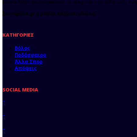
Ιστοσελίδα που οργανώνει το παιχνίδι της αθλητικής ενη
Στο regista.gr η μπάλα παίζεται αλλιώς!
ΚΑΤΗΓΟΡΊΕΣ
Βόλος
Ποδόσφαιρο
Άλλα Σπορ
Απόψεις
SOCIAL MEDIA