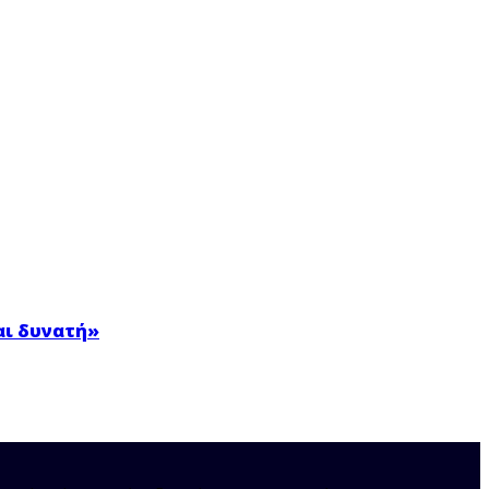
αι δυνατή»