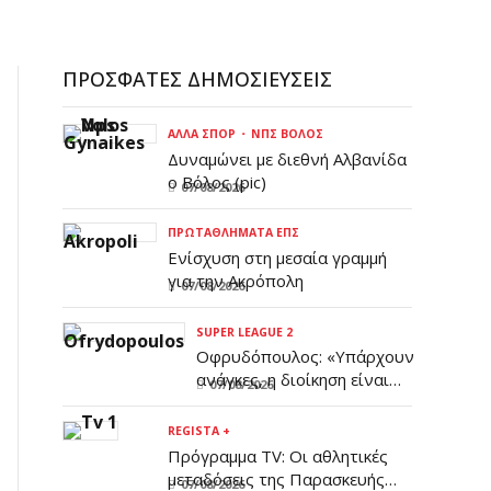
ΠΡΌΣΦΑΤΕΣ ΔΗΜΟΣΙΕΎΣΕΙΣ
ΆΛΛΑ ΣΠΟΡ
ΝΠΣ ΒΌΛΟΣ
Δυναμώνει με διεθνή Αλβανίδα
ο Βόλος (pic)
07/08/2026
ΠΡΩΤΑΘΛΉΜΑΤΑ ΕΠΣ
Ενίσχυση στη μεσαία γραμμή
για την Ακρόπολη
07/08/2026
SUPER LEAGUE 2
Οφρυδόπουλος: «Υπάρχουν
ανάγκες, η διοίκηση είναι
07/08/2026
ενημερωμένη»
REGISTA +
Πρόγραμμα TV: Οι αθλητικές
μεταδόσεις της Παρασκευής
07/08/2026