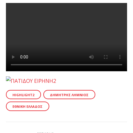
HIGHLIGHT2
ΔΗΜΉΤΡΗΣ ΛΗΜΝΙΌΣ
ΕΘΝΙΚΉ ΕΛΛΆΔΟΣ