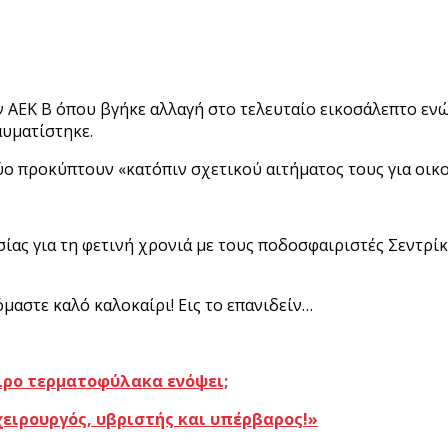
ν ΑΕΚ Β όπου βγήκε αλλαγή στο τελευταίο εικοσάλεπτο ενώ
αυματίστηκε.
ο προκύπτουν «κατόπιν σχετικού αιτήματος τους για οικο
ας για τη φετινή χρονιά με τους ποδοσφαιριστές Σεντρίκ
μαστε καλό καλοκαίρι! Εις το επανιδείν…
ιρο τερματοφύλακα ενόψει;
χειρουργός, υβριστής και υπέρβαρος!»