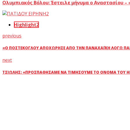
Ολυμπιακός Βόλου: Έστειλε μήνυμα ο Αναστασίου – 
Highlight2
previous
«Ο ΠΟΣΤΈΚΟΓΛΟΥ ΑΠΟΧΏΡΗΣΕ ΑΠΌ ΤΗΝ ΠΑΝΑΧΑΪΚΉ ΛΌΓΩ ΠΑ
next
ΤΣΙΏΛΗΣ: «ΠΡΟΣΠΑΘΉΣΑΜΕ ΝΑ ΤΙΜΉΣΟΥΜΕ ΤΟ ΌΝΟΜΑ ΤΟΥ 