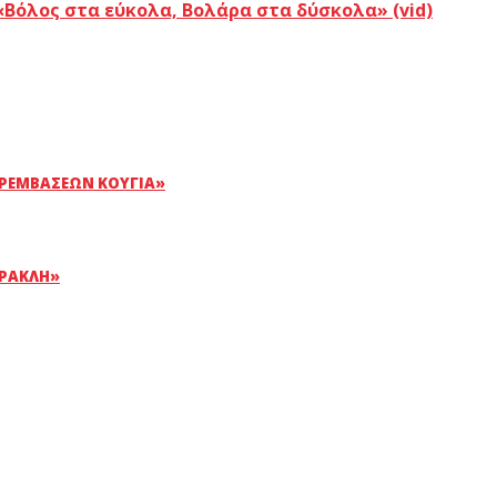
«Βόλος στα εύκολα, Βολάρα στα δύσκολα» (vid)
ΡΕΜΒΆΣΕΩΝ ΚΟΎΓΙΑ»
ΗΡΑΚΛΉ»