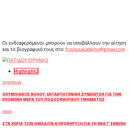
Οι ενδιαφερόμενοι μπορούν να υποβάλλουν την αίτηση
και το βιογραφικό τους στο:
fcvolosacademy@gmail.com
Highlight2
previous
ΟΛΥΜΠΙΑΚΌΣ ΒΌΛΟΥ: ΈΚΤΑΚΤΗ ΓΕΝΙΚΉ ΣΥΝΈΛΕΥΣΗ ΓΙΑ ΤΗΝ
ΕΠΌΜΕΝΗ ΜΈΡΑ ΤΟΥ ΠΟΔΟΣΦΑΙΡΙΚΟΎ ΤΜΉΜΑΤΟΣ
next
ΣΤΑ ΧΈΡΙΑ ΤΩΝ ΟΜΆΔΩΝ Η ΠΡΟΚΉΡΥΞΗ ΓΙΑ ΤΗ ΝΈΑ Γ’ ΕΘΝΙΚΉ