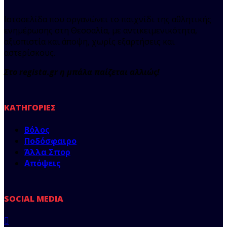
Ιστοσελίδα που οργανώνει το παιχνίδι της αθλητικής
ενημέρωσης στη Θεσσαλία, με αντικειμενικότητα,
αξιοπιστία και άποψη, χωρίς εξαρτήσεις και
αστερίσκους.
Στο regista.gr η μπάλα παίζεται αλλιώς!
ΚΑΤΗΓΟΡΊΕΣ
Βόλος
Ποδόσφαιρο
Άλλα Σπορ
Απόψεις
SOCIAL MEDIA