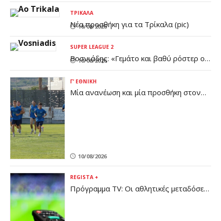
ΤΡΊΚΑΛΑ
Νέα προσθήκη για τα Τρίκαλα (pic)
10/08/2026
SUPER LEAGUE 2
Βοσνιάδης: «Γεμάτο και βαθύ ρόστερ ο
10/08/2026
Πανσερραϊκός - Έχουμε πολύ δρόμο
μπροστά μας»
Γ’ ΕΘΝΙΚΉ
Μία ανανέωση και μία προσθήκη στον
ΠΟ Ελασσόνας
10/08/2026
REGISTA +
Πρόγραμμα TV: Οι αθλητικές μεταδόσεις
της Δευτέρας 10/8