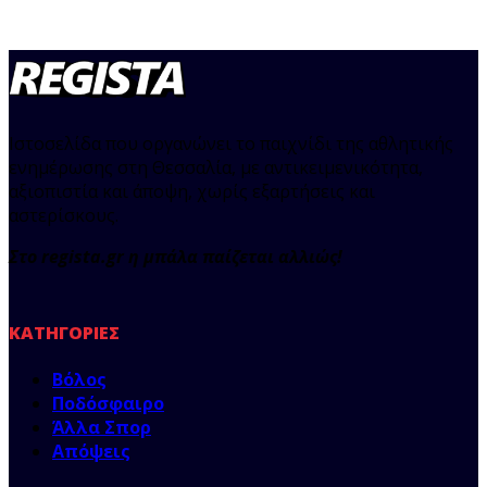
Ιστοσελίδα που οργανώνει το παιχνίδι της αθλητικής
ενημέρωσης στη Θεσσαλία, με αντικειμενικότητα,
αξιοπιστία και άποψη, χωρίς εξαρτήσεις και
αστερίσκους.
Στο regista.gr η μπάλα παίζεται αλλιώς!
ΚΑΤΗΓΟΡΊΕΣ
Βόλος
Ποδόσφαιρο
Άλλα Σπορ
Απόψεις