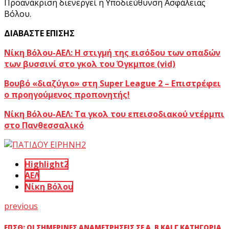
Προανάκριση διενεργεί η Υποδιεύθυνση Ασφάλειας
Βόλου.
ΔΙΑΒΑΣΤΕ ΕΠΙΣΗΣ
Νίκη Βόλου-ΑΕΛ: Η στιγμή της εισόδου των οπαδών
των βυσσινί στο γκολ του Όγκμποε (vid)
Βουβό «διαζύγιο» στη Super League 2 – Επιστρέφει
ο προηγούμενος προπονητής!
Νίκη Βόλου-ΑΕΛ: Τα γκολ του επεισοδιακού ντέρμπι
στο Πανθεσσαλικό
Highlight2
ΑΕΛ
Νίκη Βόλου
previous
ΕΠΣΘ: ΟΙ ΣΗΜΕΡΙΝΈΣ ΑΝΑΜΕΤΡΉΣΕΙΣ ΣΕ Α, Β ΚΑΙ Γ ΚΑΤΗΓΟΡΊΑ