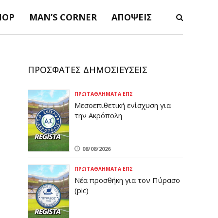
ΠΟΡ
MAN’S CORNER
ΑΠΌΨΕΙΣ
ΠΡΌΣΦΑΤΕΣ ΔΗΜΟΣΙΕΎΣΕΙΣ
ΠΡΩΤΑΘΛΉΜΑΤΑ ΕΠΣ
Μεσοεπιθετική ενίσχυση για
την Ακρόπολη
08/08/2026
ΠΡΩΤΑΘΛΉΜΑΤΑ ΕΠΣ
Νέα προσθήκη για τον Πύρασο
(pic)