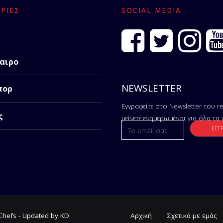
ΡΊΕΣ
SOCIAL MEDIA
αιρο
NEWSLETTER
πορ
Εγγραφείτε στο Newsletter του re
ς
μείνετε ενημερωμένοι για όλα τα 
tChefs - Updated by KD
Αρχική
Σχετικά με εμάς