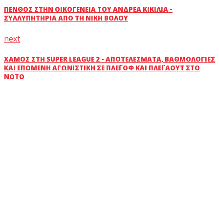
ΠΈΝΘΟΣ ΣΤΗΝ ΟΙΚΟΓΈΝΕΙΑ ΤΟΥ ΑΝΔΡΈΑ ΚΙΚΊΛΙΑ -
ΣΥΛΛΥΠΗΤΉΡΙΑ ΑΠΌ ΤΗ ΝΊΚΗ ΒΌΛΟΥ
next
ΧΆΜΟΣ ΣΤΗ SUPER LEAGUE 2 - ΑΠΟΤΕΛΈΣΜΑΤΑ, ΒΑΘΜΟΛΟΓΊΕΣ
ΚΑΙ ΕΠΌΜΕΝΗ ΑΓΩΝΙΣΤΙΚΉ ΣΕ ΠΛΈΙ ΟΦ ΚΑΙ ΠΛΈΙ ΆΟΥΤ ΣΤΟ
ΝΌΤΟ