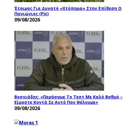
Έτοιμος Για Δυνατό «χτύπημα» Στην Επίθεση Ο
Πανιώνιος (pic)
09/08/2026
Βοσνιάδης: «Περάσαμε Το Τεστ Με Καλό Βαθμό –
Είμαστε Κοντά Σε Αυτό Που Θέλουμε»
09/08/2026