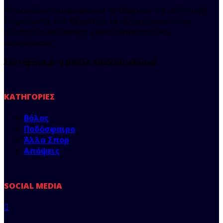
Ιστοσελίδα που οργανώνει το παιχνίδι της αθλητικής
ενημέρωσης στη Θεσσαλία, με αντικειμενικότητα,
αξιοπιστία και άποψη, χωρίς εξαρτήσεις και
αστερίσκους.
Στο regista.gr η μπάλα παίζεται αλλιώς!
ΚΑΤΗΓΟΡΊΕΣ
Βόλος
Ποδόσφαιρο
Άλλα Σπορ
Απόψεις
SOCIAL MEDIA