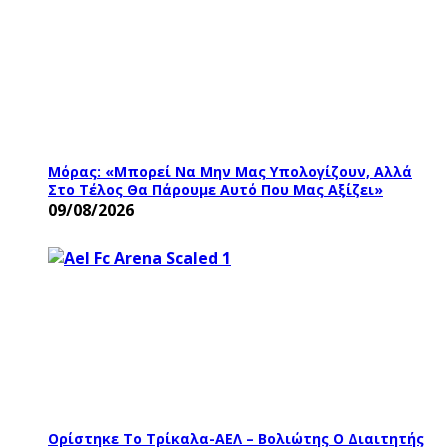
Μόρας: «Μπορεί Να Μην Μας Υπολογίζουν, Αλλά
Στο Τέλος Θα Πάρουμε Αυτό Που Μας Αξίζει»
09/08/2026
Ορίστηκε Το Τρίκαλα-ΑΕΛ – Βολιώτης Ο Διαιτητής