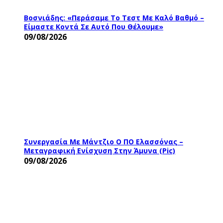
Βοσνιάδης: «Περάσαμε Το Τεστ Με Καλό Βαθμό –
Είμαστε Κοντά Σε Αυτό Που Θέλουμε»
09/08/2026
Συνεργασία Με Μάντζιο Ο ΠΟ Ελασσόνας –
Μεταγραφική Ενίσχυση Στην Άμυνα (pic)
09/08/2026