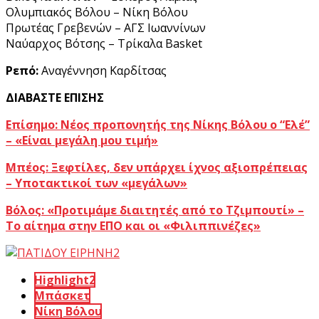
Ολυμπιακός Βόλου – Νίκη Βόλου
Πρωτέας Γρεβενών – ΑΓΣ Ιωαννίνων
Ναύαρχος Βότσης – Τρίκαλα Basket
Ρεπό:
Αναγέννηση Καρδίτσας
ΔΙΑΒΑΣΤΕ ΕΠΙΣΗΣ
Επίσημο: Nέος προπονητής της Νίκης Βόλου ο “Ελέ”
– «Είναι μεγάλη μου τιμή»
Μπέος: Ξεφτίλες, δεν υπάρχει ίχνος αξιοπρέπειας
– Υποτακτικοί των «μεγάλων»
Βόλος: «Προτιμάμε διαιτητές από το Τζιμπουτί» –
Το αίτημα στην ΕΠΟ και οι «Φιλιππινέζες»
Highlight2
Μπάσκετ
Νίκη Βόλου