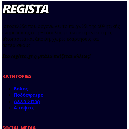
Ιστοσελίδα που οργανώνει το παιχνίδι της αθλητικής
ενημέρωσης στη Θεσσαλία, με αντικειμενικότητα,
αξιοπιστία και άποψη, χωρίς εξαρτήσεις και
αστερίσκους.
Στο regista.gr η μπάλα παίζεται αλλιώς!
ΚΑΤΗΓΟΡΊΕΣ
Βόλος
Ποδόσφαιρο
Άλλα Σπορ
Απόψεις
SOCIAL MEDIA