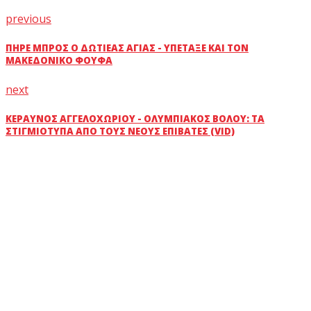
previous
ΠΉΡΕ ΜΠΡΟΣ Ο ΔΩΤΙΈΑΣ ΑΓΙΆΣ - ΥΠΈΤΑΞΕ ΚΑΙ ΤΟΝ
ΜΑΚΕΔΟΝΙΚΌ ΦΟΎΦΑ
next
ΚΕΡΑΥΝΌΣ ΑΓΓΕΛΟΧΩΡΊΟΥ - ΟΛΥΜΠΙΑΚΌΣ ΒΌΛΟΥ: ΤΑ
ΣΤΙΓΜΙΌΤΥΠΑ ΑΠΌ ΤΟΥΣ ΝΈΟΥΣ ΕΠΙΒΆΤΕΣ (VID)