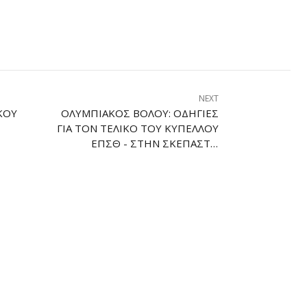
NEXT
ΚΟΎ
ΟΛΥΜΠΙΑΚΌΣ ΒΌΛΟΥ: ΟΔΗΓΊΕΣ
ΓΙΑ ΤΟΝ ΤΕΛΙΚΌ ΤΟΥ ΚΥΠΈΛΛΟΥ
ΕΠΣΘ - ΣΤΗΝ ΣΚΕΠΑΣΤΉ
ΚΕΡΚΊΔΑ ΟΙ ΕΡΥΘΡΌΛΕΥΚΟΙ