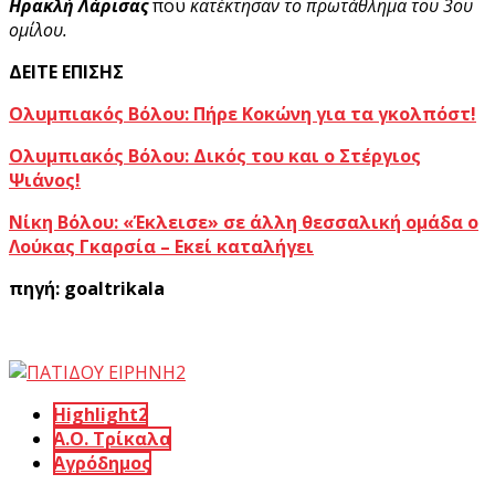
Ηρακλή Λάρισας
που
κατέκτησαν το πρωτάθλημα του 3ου
ομίλου.
ΔΕΙΤΕ ΕΠΙΣΗΣ
Ολυμπιακός Βόλου: Πήρε Κοκώνη για τα γκολπόστ!
Ολυμπιακός Βόλου: Δικός του και ο Στέργιος
Ψιάνος!
Νίκη Βόλου: «Έκλεισε» σε άλλη θεσσαλική ομάδα ο
Λούκας Γκαρσία – Εκεί καταλήγει
πηγή: goaltrikala
Highlight2
Α.Ο. Τρίκαλα
Αγρόδημος