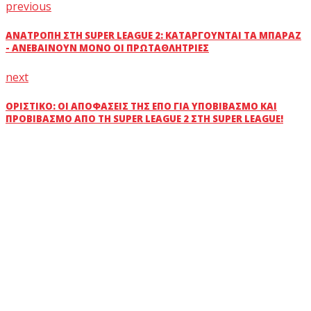
previous
ΑΝΑΤΡΟΠΉ ΣΤΗ SUPER LEAGUE 2: ΚΑΤΑΡΓΟΎΝΤΑΙ ΤΑ ΜΠΑΡΆΖ
- ΑΝΕΒΑΊΝΟΥΝ ΜΌΝΟ ΟΙ ΠΡΩΤΑΘΛΉΤΡΙΕΣ
next
ΟΡΙΣΤΙΚΌ: ΟΙ ΑΠΟΦΆΣΕΙΣ ΤΗΣ ΕΠΟ ΓΙΑ ΥΠΟΒΙΒΑΣΜΌ ΚΑΙ
ΠΡΟΒΙΒΑΣΜΌ ΑΠΌ ΤΗ SUPER LEAGUE 2 ΣΤΗ SUPER LEAGUE!