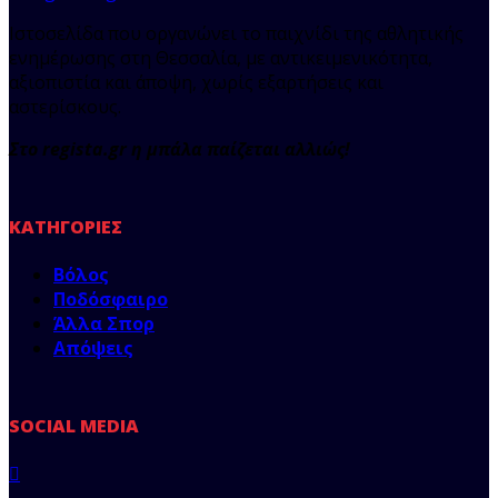
Ιστοσελίδα που οργανώνει το παιχνίδι της αθλητικής
ενημέρωσης στη Θεσσαλία, με αντικειμενικότητα,
αξιοπιστία και άποψη, χωρίς εξαρτήσεις και
αστερίσκους.
Στο regista.gr η μπάλα παίζεται αλλιώς!
ΚΑΤΗΓΟΡΊΕΣ
Βόλος
Ποδόσφαιρο
Άλλα Σπορ
Απόψεις
SOCIAL MEDIA