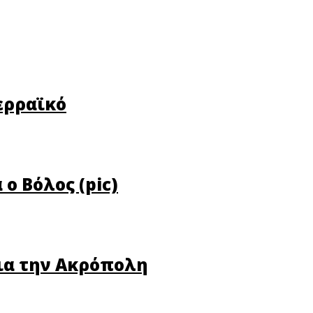
ερραϊκό
ο Βόλος (pic)
ια την Ακρόπολη