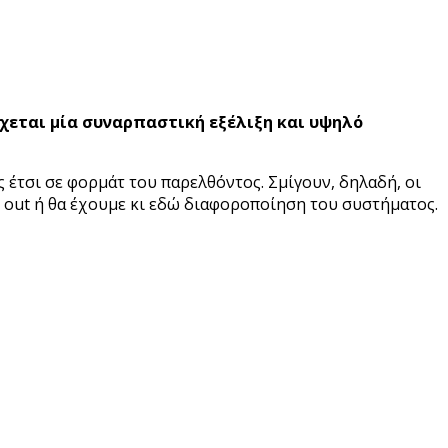
ς έτσι σε φορμάτ του παρελθόντος. Σμίγουν, δηλαδή, οι
ay out ή θα έχουμε κι εδώ διαφοροποίηση του συστήματος.