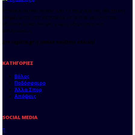
Ιστοσελίδα που οργανώνει το παιχνίδι της αθλητικής
ενημέρωσης στη Θεσσαλία, με αντικειμενικότητα,
αξιοπιστία και άποψη, χωρίς εξαρτήσεις και
αστερίσκους.
Στο regista.gr η μπάλα παίζεται αλλιώς!
ΚΑΤΗΓΟΡΊΕΣ
Βόλος
Ποδόσφαιρο
Άλλα Σπορ
Απόψεις
SOCIAL MEDIA