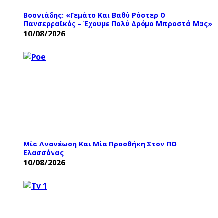
Βοσνιάδης: «Γεμάτο Και Βαθύ Ρόστερ Ο
Πανσερραϊκός – Έχουμε Πολύ Δρόμο Μπροστά Μας»
10/08/2026
Μία Ανανέωση Και Μία Προσθήκη Στον ΠΟ
Ελασσόνας
10/08/2026