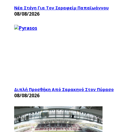
Νέα Στέγη Για Τον Σεραφείμ Παπαϊωάννου
08/08/2026
Διπλή Προσθήκη Από Σαρακηνό Στον Πύρασο
08/08/2026