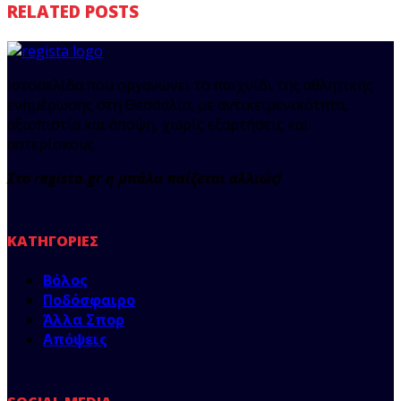
RELATED POSTS
Ιστοσελίδα που οργανώνει το παιχνίδι της αθλητικής
ενημέρωσης στη Θεσσαλία, με αντικειμενικότητα,
αξιοπιστία και άποψη, χωρίς εξαρτήσεις και
αστερίσκους.
Στο regista.gr η μπάλα παίζεται αλλιώς!
ΚΑΤΗΓΟΡΊΕΣ
Βόλος
Ποδόσφαιρο
Άλλα Σπορ
Απόψεις