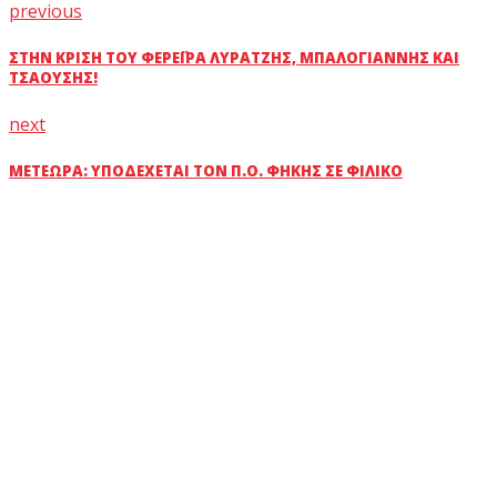
previous
ΣΤΗΝ ΚΡΊΣΗ ΤΟΥ ΦΕΡΈΙΡΑ ΛΎΡΑΤΖΗΣ, ΜΠΑΛΟΓΙΆΝΝΗΣ ΚΑΙ
ΤΣΑΟΎΣΗΣ!
next
ΜΕΤΈΩΡΑ: ΥΠΟΔΈΧΕΤΑΙ ΤΟΝ Π.Ο. ΦΉΚΗΣ ΣΕ ΦΙΛΙΚΌ