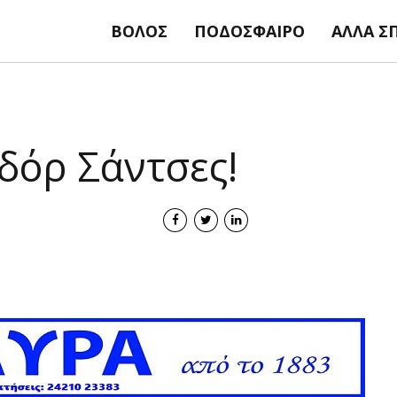
ΒΌΛΟΣ
ΠΟΔΌΣΦΑΙΡΟ
ΆΛΛΑ Σ
δόρ Σάντσες!
salvador sanches regista