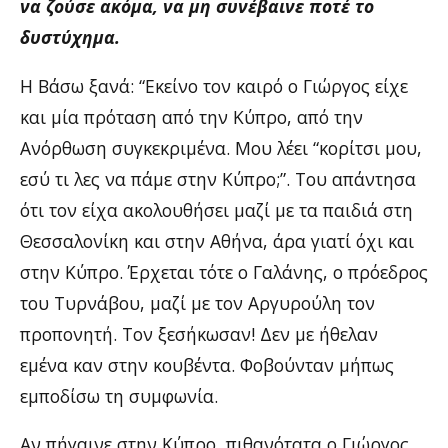
να ζούσε ακόμα, να μη συνέβαινε ποτέ το
δυστύχημα.
Η Βάσω ξανά: “Εκείνο τον καιρό ο Γιώργος είχε
και μία πρόταση από την Κύπρο, από την
Ανόρθωση συγκεκριμένα. Μου λέει “κορίτσι μου,
εσύ τι λες να πάμε στην Κύπρο;”. Του απάντησα
ότι τον είχα ακολουθήσει μαζί με τα παιδιά στη
Θεσσαλονίκη και στην Αθήνα, άρα γιατί όχι και
στην Κύπρο. Έρχεται τότε ο Γαλάνης, ο πρόεδρος
του Τυρνάβου, μαζί με τον Αργυρούλη τον
προπονητή. Τον ξεσήκωσαν! Δεν με ήθελαν
εμένα καν στην κουβέντα. Φοβούνταν μήπως
εμποδίσω τη συμφωνία.
Αν πήγαινε στην Κύπρο, πιθανότατα ο Γιώργος