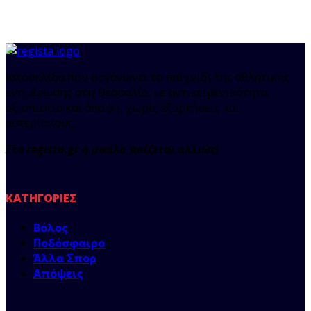
Ιστοσελίδα που οργανώνει το παιχνίδι της αθλητικής
ενημέρωσης στη Θεσσαλία, με αντικειμενικότητα,
αξιοπιστία και άποψη, χωρίς εξαρτήσεις και
αστερίσκους.
Στο regista.gr η μπάλα παίζεται αλλιώς!
ΚΑΤΗΓΟΡΊΕΣ
Βόλος
Ποδόσφαιρο
Άλλα Σπορ
Απόψεις