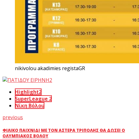
nikivolou akadimies registaGR
Highlight2
SuperLeague 2
Νίκη Βόλου
previous
ΦΙΛΙΚΌ ΠΑΙΧΝΊΔΙ ΜΕ ΤΟΝ ΑΣΤΈΡΑ ΤΡΊΠΟΛΗΣ ΘΑ ΔΏΣΕΙ Ο
ΟΛΥΜΠΙΑΚΌΣ ΒΌΛΟΥ