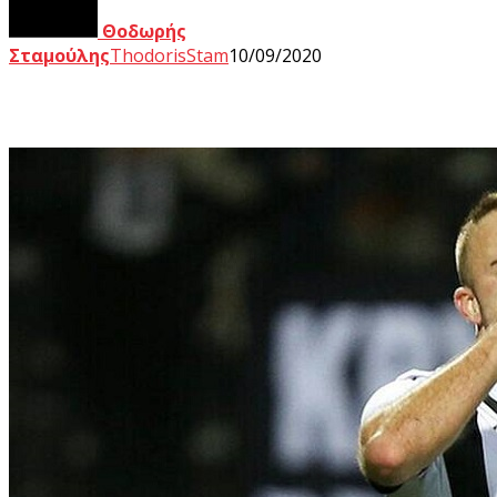
Θοδωρής
Σταμούλης
ThodorisStam
10/09/2020