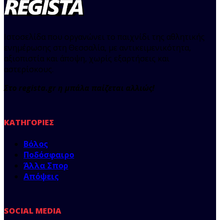
Ιστοσελίδα που οργανώνει το παιχνίδι της αθλητικής
ενημέρωσης στη Θεσσαλία, με αντικειμενικότητα,
αξιοπιστία και άποψη, χωρίς εξαρτήσεις και
αστερίσκους.
Στο regista.gr η μπάλα παίζεται αλλιώς!
ΚΑΤΗΓΟΡΊΕΣ
Βόλος
Ποδόσφαιρο
Άλλα Σπορ
Απόψεις
SOCIAL MEDIA