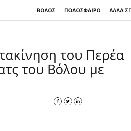
ΒΌΛΟΣ
ΠΟΔΌΣΦΑΙΡΟ
ΆΛΛΑ Σ
ετακίνηση του Περέα
ματς του Βόλου με
perea regista