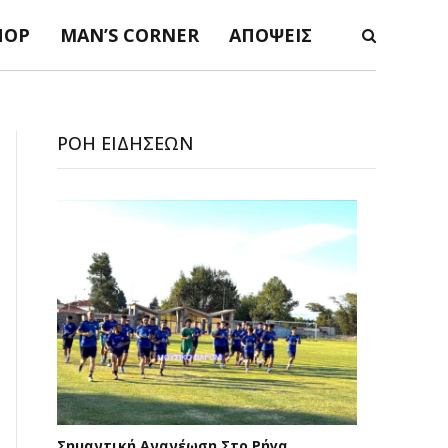
ΠΟΡ
MAN’S CORNER
ΑΠΌΨΕΙΣ
ΡΟΉ ΕΙΔΉΣΕΩΝ
Σημαντική Ανανέωση Στο Ρήγα