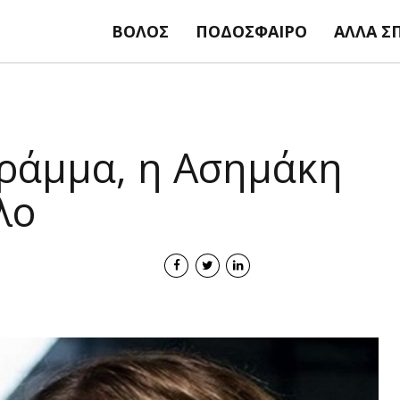
ΒΌΛΟΣ
ΠΟΔΌΣΦΑΙΡΟ
ΆΛΛΑ Σ
ράμμα, η Ασημάκη
λο