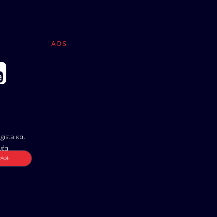
ADS
gista και
νέα.