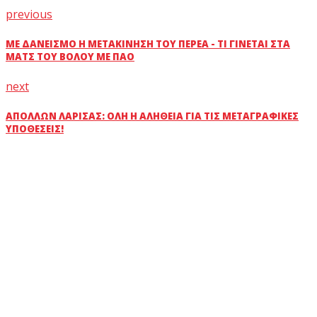
previous
ΜΕ ΔΑΝΕΙΣΜΌ Η ΜΕΤΑΚΊΝΗΣΗ ΤΟΥ ΠΕΡΈΑ - ΤΙ ΓΊΝΕΤΑΙ ΣΤΑ
ΜΑΤΣ ΤΟΥ ΒΌΛΟΥ ΜΕ ΠΑΟ
next
ΑΠΌΛΛΩΝ ΛΆΡΙΣΑΣ: ΌΛΗ Η ΑΛΉΘΕΙΑ ΓΙΑ ΤΙΣ ΜΕΤΑΓΡΑΦΙΚΈΣ
ΥΠΟΘΈΣΕΙΣ!